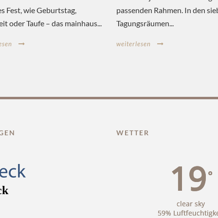
es Fest, wie Geburtstag,
passenden Rahmen. In den sie
it oder Taufe – das mainhaus...
Tagungsräumen...
esen
weiterlesen
GEN
WETTER
19
°
clear sky
59% Luftfeuchtigke