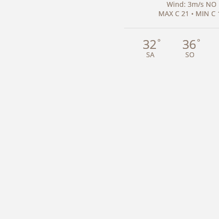
Wind: 3m/s NO
MAX C 21 • MIN C 
32
36
°
°
SA
SO