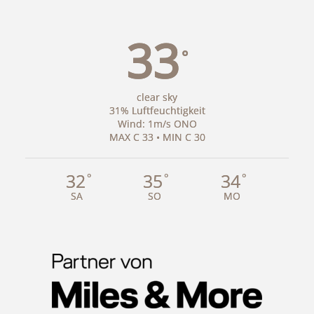
33
°
clear sky
31% Luftfeuchtigkeit
Wind: 1m/s ONO
MAX C 33 • MIN C 30
32
35
34
°
°
°
SA
SO
MO